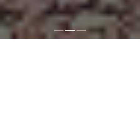
Les Missions diplomatiques et les Postes
consulaires du Mali à l'étranger, services
extérieurs du Ministère des Affaires étrangères
et de la Coopération internationale, sont
chargés de représenter, défendre et
promouvoir les intérêts du Mali et de ses
ressortissants auprès des Etats et
Organisations internationales, dans le cadre de
la mise en œuvre de sa politique extérieure.